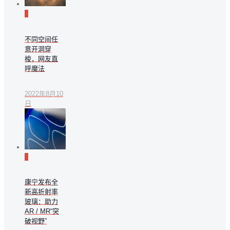
0
不同空间任
意开洞穿
梭，网友直
呼魔法
2022年8月10
日
0
康宁发布全
新高折射率
玻璃：助力
AR / MR“突
破视野”