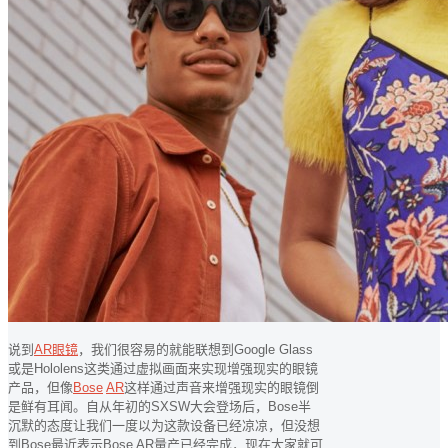
说到
AR眼镜
，我们很容易的就能联想到Google Glass
或是Hololens这类通过虚拟画面来实现增强现实的眼镜
产品，但像
Bose
AR
这样通过声音来增强现实的眼镜倒
是鲜有耳闻。自从年初的SXSW大会登场后，Bose半
沉默的态度让我们一度以为这款设备已经凉凉，但没想
到Bose最近表示Bose AR量产已经完成，现在大家就可